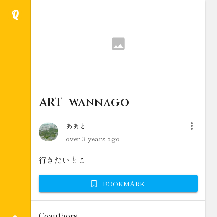
Q
ART_wannago
ああと
over 3 years ago
行きたいとこ
BOOKMARK
Coauthors