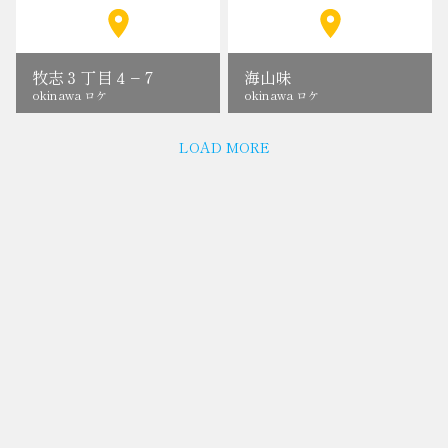
牧志３丁目４−７
海山味
okinawa ロケ
okinawa ロケ
LOAD MORE