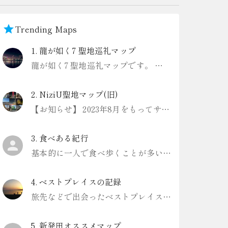
Trending Maps
1
.
龍が如く7 聖地巡礼マップ
龍が如く7 聖地巡礼マップです。 一部、解説にゲーム内のネタバレありますのでお気をつけください。
2
.
NiziU聖地マップ(旧)
【お知らせ】 2023年8月をもってサービスを終了しました Digroundというアプリ内でリニューアル版を作成したので、こちらをご利用ください https://www.diground.com/lp/user
3
.
食べある紀行
基本的に一人で食べ歩くことが多いです。
4
.
ベストプレイスの記録
旅先などで出会ったベストプレイスを記録していきます。
5
.
新発田オススメマップ