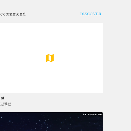
Recommend
DISCOVER
est
渡辺雅巳