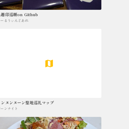
趣印巡帳on Github
わーるうぃんどあれ
ヌンヌンヌーン聖地巡礼マップ
ゾーンナイト