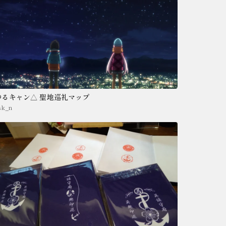
ゆるキャン△ 聖地巡礼マップ
sk_n