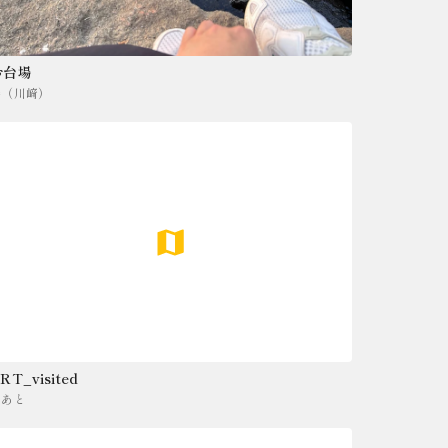
お台場
湊（川﨑）
RT_visited
ああと