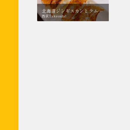
北海道ジンギスカンとラム餃子のお店 とかぷち
西荻Takeouts!