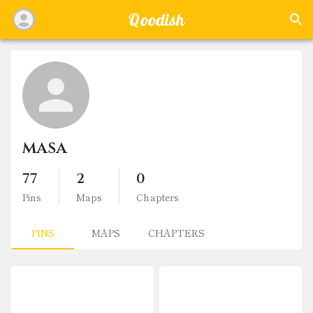
Qoodish
masa
77
2
0
Pins
Maps
Chapters
PINS
MAPS
CHAPTERS