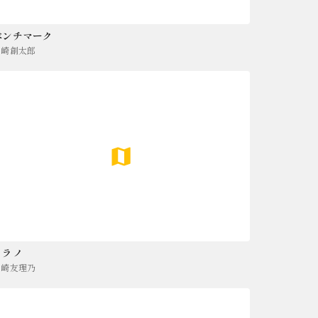
ベンチマーク
山崎創太郎
ミラノ
山崎友理乃