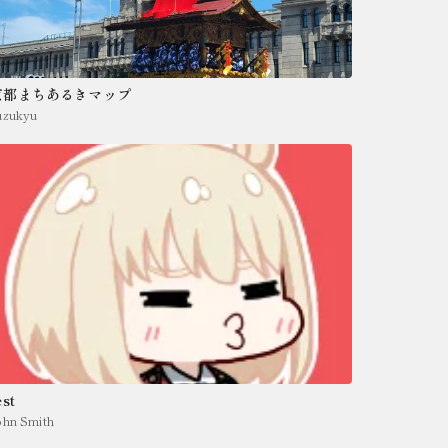
京都まちあるきマップ
uzukyu
est
ohn Smith