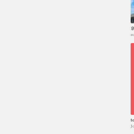
s
t
J