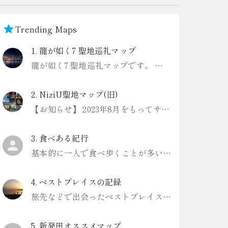
Trending Maps
1
.
龍が如く7 聖地巡礼マップ
龍が如く7 聖地巡礼マップです。 一部、解説にゲーム内のネタバレありますのでお気をつけください。
2
.
NiziU聖地マップ(旧)
【お知らせ】 2023年8月をもってサービスを終了しました Digroundというアプリ内でリニューアル版を作成したので、こちらをご利用ください https://www.diground.com/lp/user
3
.
食べある紀行
基本的に一人で食べ歩くことが多いです。
4
.
ベストプレイスの記録
旅先などで出会ったベストプレイスを記録していきます。
5
.
新発田オススメマップ