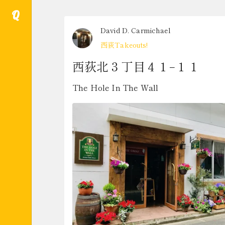
Q
David D. Carmichael
西荻Takeouts!
西荻北３丁目４１−１１
The Hole In The Wall