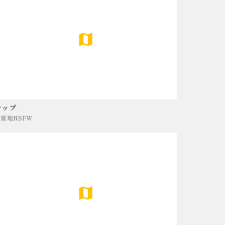
マップ
野営地NSFW