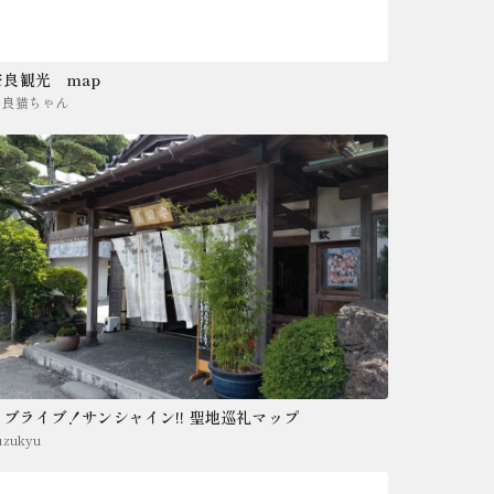
奈良観光 map
奈良猫ちゃん
ラブライブ！サンシャイン!! 聖地巡礼マップ
uzukyu