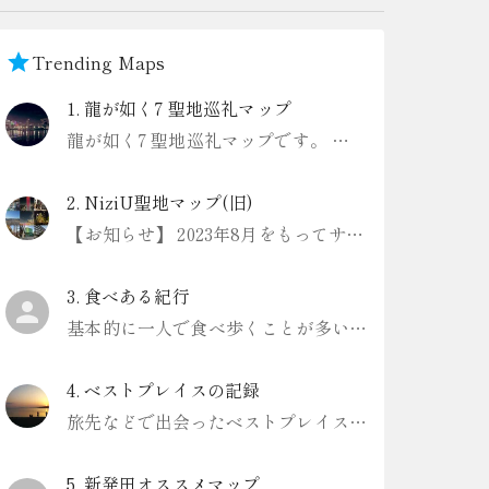
Trending Maps
1
.
龍が如く7 聖地巡礼マップ
龍が如く7 聖地巡礼マップです。 一部、解説にゲーム内のネタバレありますのでお気をつけください。
2
.
NiziU聖地マップ(旧)
【お知らせ】 2023年8月をもってサービスを終了しました Digroundというアプリ内でリニューアル版を作成したので、こちらをご利用ください https://www.diground.com/lp/user
3
.
食べある紀行
基本的に一人で食べ歩くことが多いです。
4
.
ベストプレイスの記録
旅先などで出会ったベストプレイスを記録していきます。
5
.
新発田オススメマップ