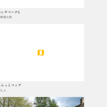
ベンチマーク3.
山崎創太郎
ふらっとマップ
sk_n