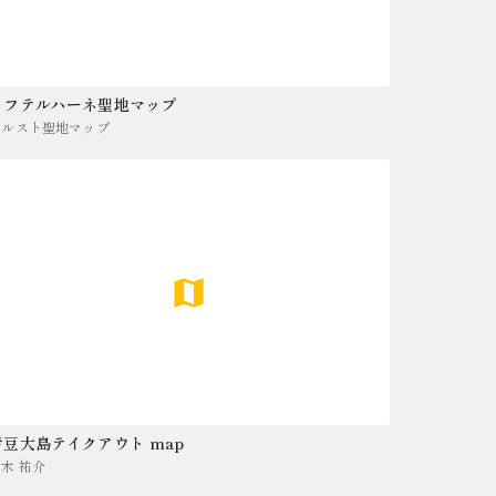
メフテルハーネ聖地マップ
メルスト聖地マップ
伊豆大島テイクアウト map
木 祐介