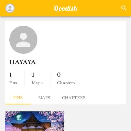
Qoodish
hayaya
1
1
0
Pins
Maps
Chapters
PINS
MAPS
CHAPTERS