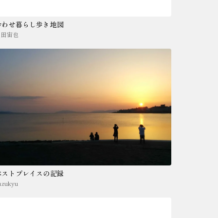
おわせ暮らし歩き地図
豊田宙也
ベストプレイスの記録
uzukyu