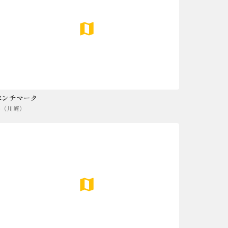
ベンチマーク
湊（川﨑）