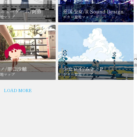
ニューゲーム/阿修
帝国少女/R Sound Design
地マップ
ボカロ聖地マップ
ノ/原口沙輔
少女レイ/みきとP
地マップ
ボカロ聖地マップ
LOAD MORE