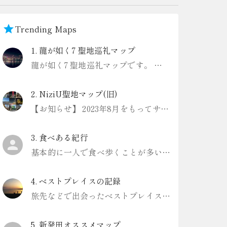
Trending Maps
1
.
龍が如く7 聖地巡礼マップ
龍が如く7 聖地巡礼マップです。 一部、解説にゲーム内のネタバレありますのでお気をつけください。
2
.
NiziU聖地マップ(旧)
【お知らせ】 2023年8月をもってサービスを終了しました Digroundというアプリ内でリニューアル版を作成したので、こちらをご利用ください https://www.diground.com/lp/user
3
.
食べある紀行
基本的に一人で食べ歩くことが多いです。
4
.
ベストプレイスの記録
旅先などで出会ったベストプレイスを記録していきます。
5
.
新発田オススメマップ