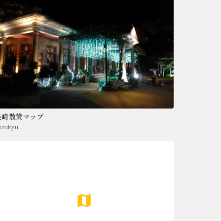
長崎散策マップ
uzukyu