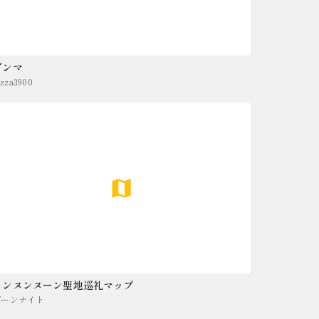
グンマ
izza3900
ヌンヌンヌーン聖地巡礼マップ
ゾーンナイト