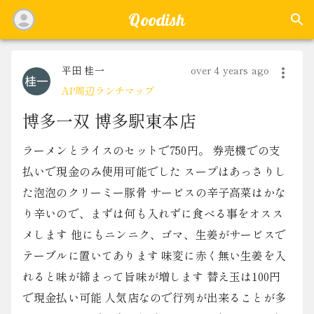
Qoodish
平田 桂一
over 4 years ago
AP周辺ランチマップ
博多一双 博多駅東本店
ラーメンとライスのセットで750円。 券売機での支
払いで現金のみ使用可能でした スープはあっさりし
た泡泡のクリーミー豚骨 サービスの辛子高菜はかな
り辛いので、まずは何も入れずに食べる事をオスス
メします 他にもニンニク、ゴマ、生姜がサービスで
テーブルに置いてあります 味変に赤く無い生姜を入
れると味が締まって旨味が増します 替え玉は100円
で現金払い可能 人気店なので行列が出来ることが多